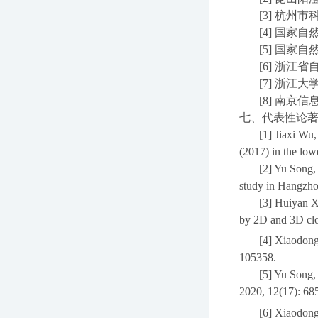
[3]
杭州市
[4]
国家自
[5]
国家自
[6]
浙江省
[7]
浙江大
[8]
南京信
七、代表性论
[1] Jiaxi Wu
(2017) in the lo
[2] Yu Song,
study in Hangzhou
[3] Huiyan X
by 2D and 3D clo
[4] Xiaodon
105358.
[5] Yu Song,
2020, 12(17): 68
[6] Xiaodon