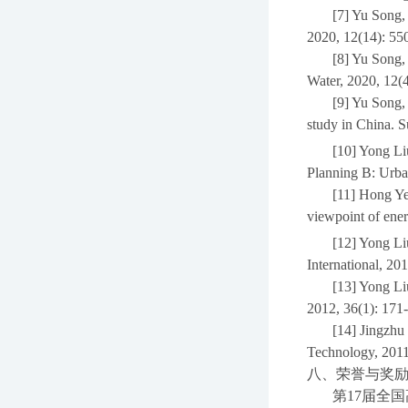
[7] Yu Song,
2020, 12(14): 55
[8] Yu Song,
Water, 2020, 12(4
[9] Yu Song
study in China. Su
[10] Yong Li
Planning B: Urba
[11] Hong Ye
viewpoint of ene
[12] Yong Li
International, 20
[13] Yong Li
2012, 36(1): 171
[14] Jingzhu
Technology, 2011
八、荣誉与奖
第
17
届全国