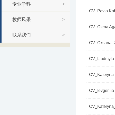
专业学科
>
CV_Pavlo Kob
教师风采
>
CV_Olena Ag
联系我们
>
CV_Oksana_Z
CV_Liudmyla 
CV_Kateryna 
CV_Ievgeniia 
CV_Kateryna